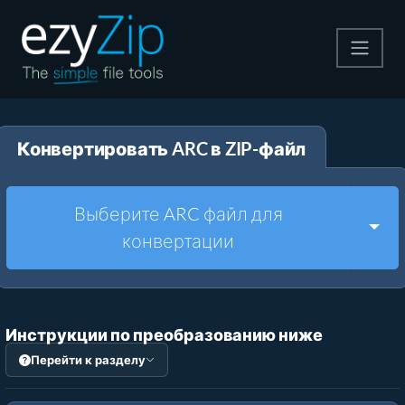
Архивируйте
Конвертировать ARC в ZIP-файл
Pаспаковывайте
Конвертировать
Выберите ARC файл для
Togg
конвертации
Другие инструменты
Инструкции по преобразованию ниже
Перейти к разделу