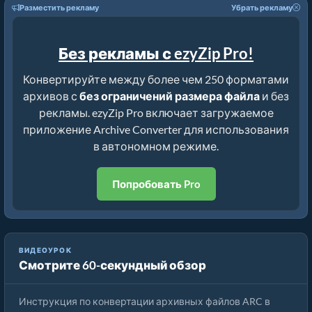
Разместить рекламу
Убрать рекламу
Без рекламы с ezyZip Pro!
Конвертируйте между более чем 250 форматами
архивов с
без ограничений размера файла
и без
рекламы. ezyZip Pro включает загружаемое
приложение Archive Converter для использования
в автономном режиме.
Попробовать Pro
ВИДЕОУРОК
Смотрите 60-секундный обзор
Как Конвертировать ARC в ZIP Онлайн Бесплатно
Инструкция по конвертации архивных файлов ARC в