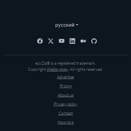
русский
ezyZip® is a registered trademark.
Copyright
WebbyAppy
. All rights reserved.
Advertise
Pricing
About us
Privacy policy
Contact
How-to's