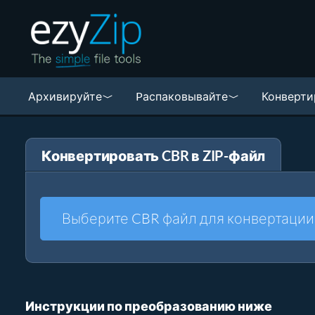
Архивируйте
Pаспаковывайте
Конверти
Конвертировать CBR в ZIP-файл
Выберите CBR файл для конвертации
Инструкции по преобразованию ниже