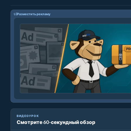
Разместить рекламу
ВИДЕОУРОК
Смотрите 60-секундный обзор
Как конвертировать архивные файлы с помощью ezyZi