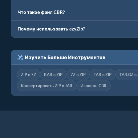
Что такое файл CBR?
Почему использовать ezyZip?
Изучить Больше Инструментов
ZIP в 7Z
RAR в ZIP
7Z в ZIP
TAR в ZIP
TAR.GZ в 
Конвертировать ZIP в JAR
Извлечь CBR