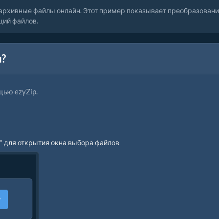
архивные файлы онлайн. Этот пример показывает преобразован
ций файлов.
л?
щью ezyZip.
" для открытия окна выбора файлов