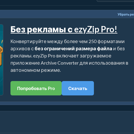
Убрать р
Без рекламы с ezyZip Pro!
Конвертируйте между более чем 250 форматами
архивов с
без ограничений размера файла
и без
рекламы. ezyZip Pro включает загружаемое
приложение Archive Converter для использования в
автономном режиме.
Попробовать Pro
Скачать
p