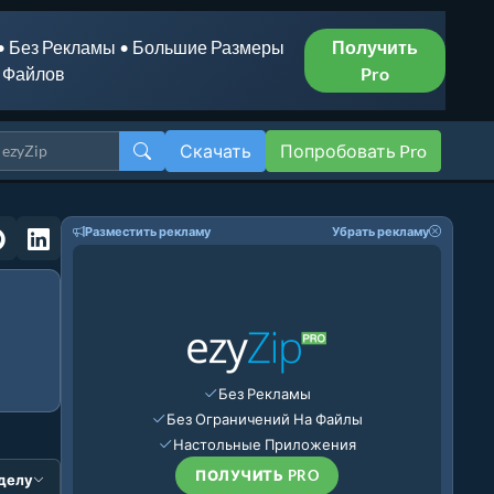
• Без Рекламы • Большие Размеры
Получить
Файлов
Pro
Скачать
Попробовать Pro
Разместить рекламу
Убрать рекламу
Без Рекламы
Без Ограничений На Файлы
Настольные Приложения
ПОЛУЧИТЬ PRO
зделу