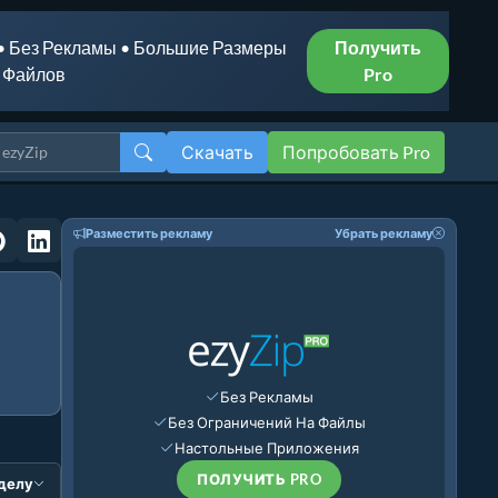
• Без Рекламы • Большие Размеры
Получить
Файлов
Pro
Скачать
Попробовать Pro
Разместить рекламу
Убрать рекламу
Без Рекламы
Без Ограничений На Файлы
Настольные Приложения
ПОЛУЧИТЬ PRO
зделу