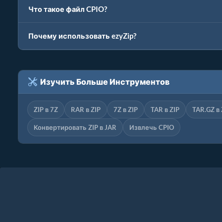
Что такое файл CPIO?
Почему использовать ezyZip?
Изучить Больше Инструментов
ZIP в 7Z
RAR в ZIP
7Z в ZIP
TAR в ZIP
TAR.GZ в 
Конвертировать ZIP в JAR
Извлечь CPIO