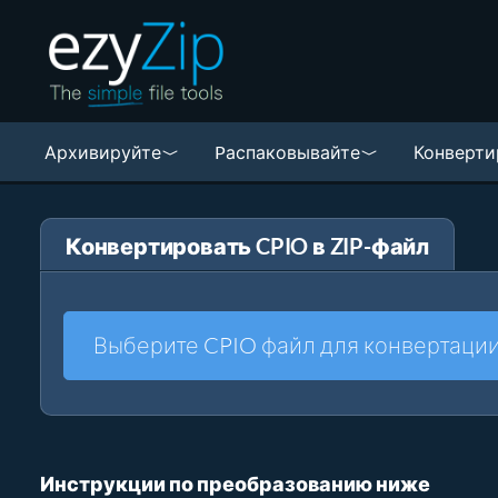
Архивируйте
Pаспаковывайте
Конверти
Конвертировать CPIO в ZIP-файл
Выберите CPIO файл для конвертаци
Инструкции по преобразованию ниже