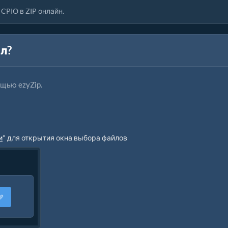
CPIO в ZIP онлайн.
л?
щью ezyZip.
и
" для открытия окна выбора файлов