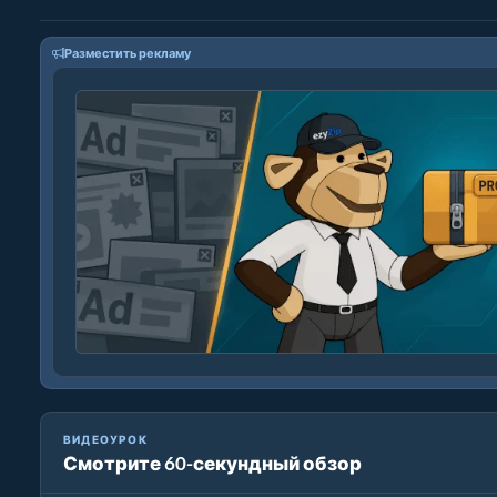
Разместить рекламу
ВИДЕОУРОК
Смотрите 60-секундный обзор
Как Конвертировать CPIO в ZIP (Простое Руководство)