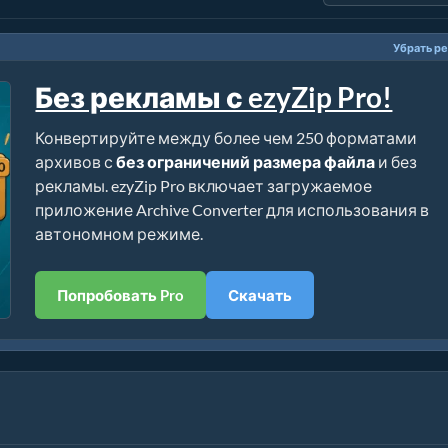
Убрать р
Без рекламы с ezyZip Pro!
Конвертируйте между более чем 250 форматами
архивов с
без ограничений размера файла
и без
рекламы. ezyZip Pro включает загружаемое
приложение Archive Converter для использования в
автономном режиме.
Попробовать Pro
Скачать