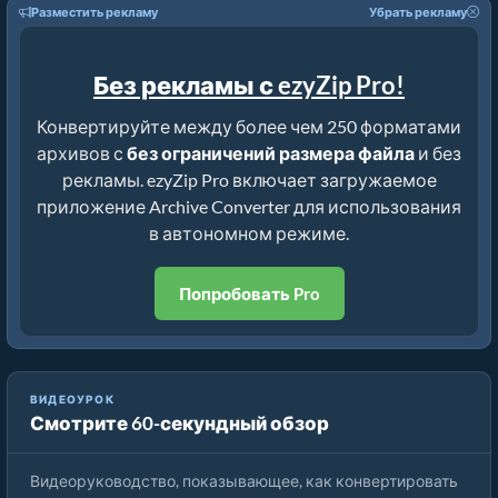
Разместить рекламу
Убрать рекламу
Без рекламы с ezyZip Pro!
Конвертируйте между более чем 250 форматами
архивов с
без ограничений размера файла
и без
рекламы. ezyZip Pro включает загружаемое
приложение Archive Converter для использования
в автономном режиме.
Попробовать Pro
ВИДЕОУРОК
Смотрите 60-секундный обзор
Как конвертировать архивные файлы с помощью ezyZip
Видеоруководство, показывающее, как конвертировать