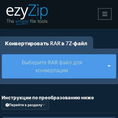
Архивируйте
Конвертировать RAR в 7Z-файл
Pаспаковывайте
Конвертировать
Выберите RAR файл для
Togg
конвертации
Другие инструменты
Инструкции по преобразованию ниже
Перейти к разделу