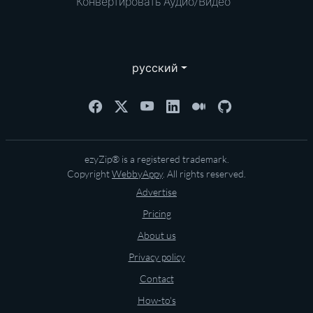
Конвертировать Аудио/Видео
русский
ezyZip® is a registered trademark.
Copyright
WebbyAppy
. All rights reserved.
Advertise
Pricing
About us
Privacy policy
Contact
How-to's