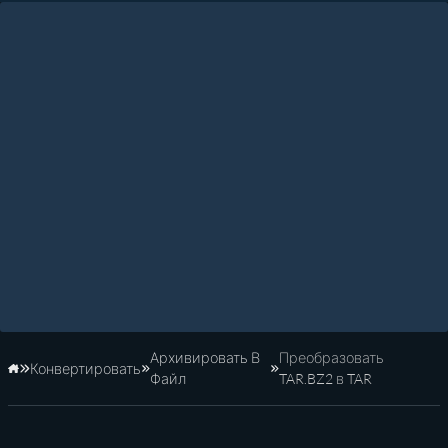
Архивировать В
Преобразовать
Конвертировать
Главная
Файл
TAR.BZ2 в TAR