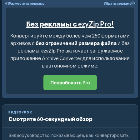
Разместить рекламу
Убрать рекламу
Без рекламы с ezyZip Pro!
Конвертируйте между более чем 250 форматами
архивов с
без ограничений размера файла
и без
рекламы. ezyZip Pro включает загружаемое
приложение Archive Converter для использования
в автономном режиме.
Попробовать Pro
ВИДЕОУРОК
Смотрите 60-секундный обзор
Как конвертировать архивные файлы с помощью ezyZip
Видеоруководство, показывающее, как конвертировать