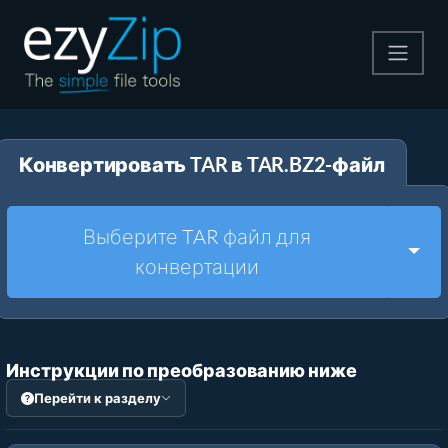
Архивируйте
Конвертировать TAR в TAR.BZ2-файл
Pаспаковывайте
Конвертировать
Выберите TAR файл для
Togg
конвертации
Другие инструменты
Инструкции по преобразованию ниже
Перейти к разделу