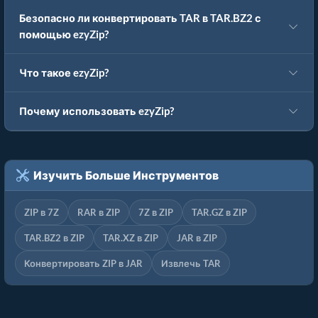
Безопасно ли конвертировать TAR в TAR.BZ2 с
помощью ezyZip?
Что такое ezyZip?
Почему использовать ezyZip?
Изучить Больше Инструментов
ZIP в 7Z
RAR в ZIP
7Z в ZIP
TAR.GZ в ZIP
TAR.BZ2 в ZIP
TAR.XZ в ZIP
JAR в ZIP
Конвертировать ZIP в JAR
Извлечь TAR