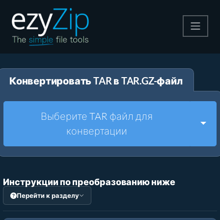
Архивируйте
Конвертировать TAR в TAR.GZ-файл
Pаспаковывайте
Конвертировать
Выберите TAR файл для
Togg
конвертации
Другие инструменты
Инструкции по преобразованию ниже
Перейти к разделу