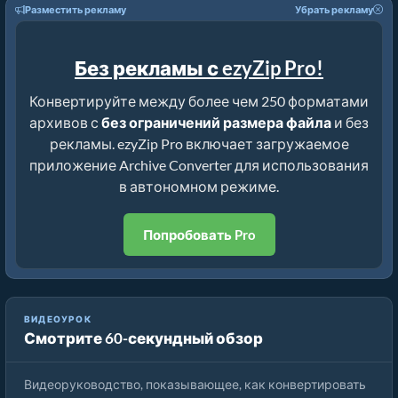
Разместить рекламу
Убрать рекламу
Без рекламы с ezyZip Pro!
Конвертируйте между более чем 250 форматами
архивов с
без ограничений размера файла
и без
рекламы. ezyZip Pro включает загружаемое
приложение Archive Converter для использования
в автономном режиме.
Попробовать Pro
ВИДЕОУРОК
Смотрите 60-секундный обзор
Как конвертировать архивные файлы с помощью ezyZip
Видеоруководство, показывающее, как конвертировать