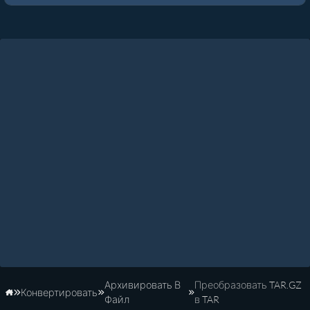
Архивировать В
Преобразовать TAR.GZ
Конвертировать
Главная
Файл
в TAR