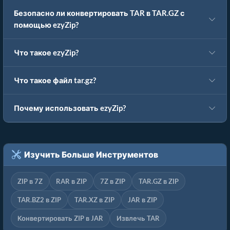
Безопасно ли конвертировать TAR в TAR.GZ с
помощью ezyZip?
Что такое ezyZip?
Что такое файл tar.gz?
Почему использовать ezyZip?
Изучить Больше Инструментов
ZIP в 7Z
RAR в ZIP
7Z в ZIP
TAR.GZ в ZIP
TAR.BZ2 в ZIP
TAR.XZ в ZIP
JAR в ZIP
Конвертировать ZIP в JAR
Извлечь TAR