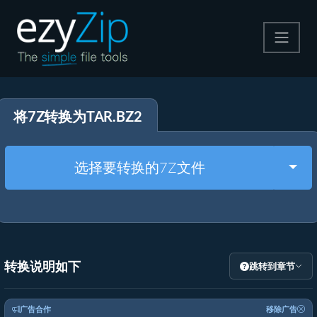
压缩
将7Z转换为TAR.BZ2
解压
格式转换
Togg
选择要转换的7Z文件
其他工具
转换说明如下
跳转到章节
广告合作
移除广告