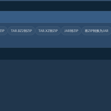
ZIP
TAR.BZ2转ZIP
TAR.XZ转ZIP
JAR转ZIP
将ZIP转换为JAR