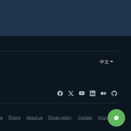
中文
se
Pricing
About us
Privacy policy
Contact
How-to's