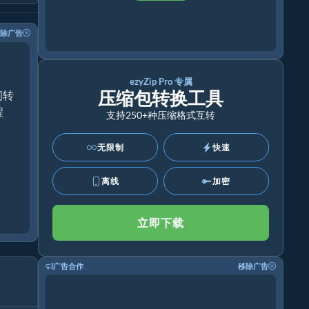
除广告
ezyZip Pro 专属
压缩包转换工具
间转
程
支持250+种压缩格式互转
无限制
快速
离线
加密
立即下载
广告合作
移除广告