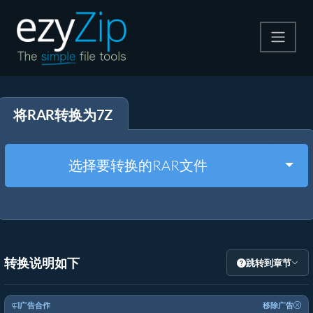
压缩
将RAR转换为7Z
解压
格式转换
Togg
选择要转换的RAR文件
其他工具
转换说明如下
跳转到章节
广告合作
移除广告