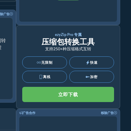
除广告
ezyZip Pro 专属
压缩包转换工具
间转
程
支持250+种压缩格式互转
无限制
快速
离线
加密
立即下载
广告合作
移除广告