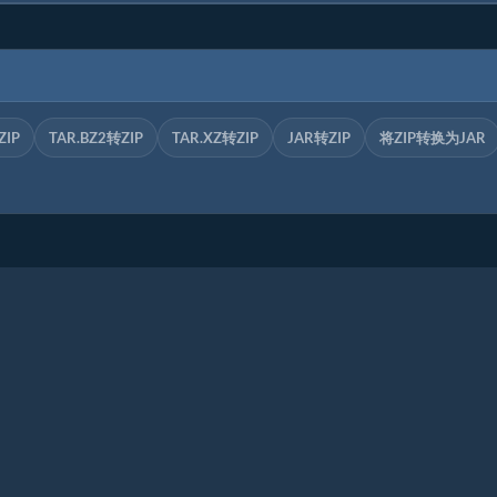
ZIP
TAR.BZ2转ZIP
TAR.XZ转ZIP
JAR转ZIP
将ZIP转换为JAR