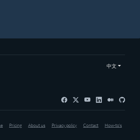
中文
se
Pricing
About us
Privacy policy
Contact
How-to's