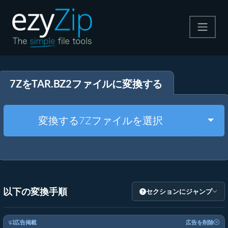
圧縮する
7ZをTAR.BZ2ファイルに変換する
解凍する
変換する
Togg
変換する7Zファイルを選択
その他のツール
以下の変換手順
セクションにジャンプ
広告掲載
広告を削除