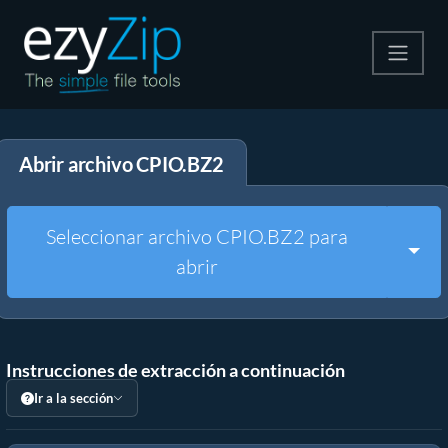
Comprime
Abrir archivo CPIO.BZ2
Descomprime
Convertir
Seleccionar archivo CPIO.BZ2 para
Togg
abrir
Otras herramientas
Instrucciones de extracción a continuación
Ir a la sección