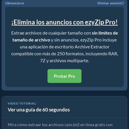
Anunciarse
Eliminar anuncio
¡Elimina los anuncios con ezyZip Pro!
Extrae archivos de cualquier tamaño con
sin límites de
tamaño de archivo
y sin anuncios. ezyZip Pro incluye
una aplicación de escritorio Archive Extractor
compatible con más de 250 formatos, incluyendo RAR,
7Z y archivos multiparte.
Probar Pro
Cómo extraer archivos cpio.bz2 en línea con ezyZip (gratis, sin
VIDEO TUTORIAL
Ver una guía de 60 segundos
instalación)
Mira cómo extraer tus archivos cpio.bz2 en línea gratis con