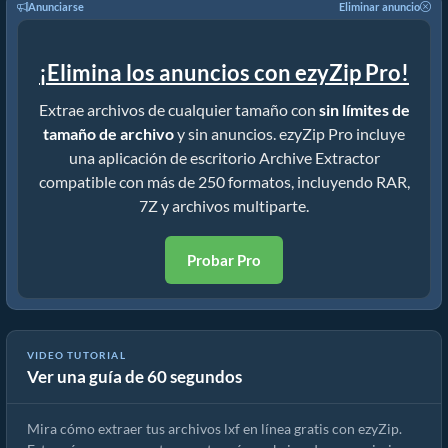
Anunciarse
Eliminar anuncio
¡Elimina los anuncios con ezyZip Pro!
Extrae archivos de cualquier tamaño con
sin límites de
tamaño de archivo
y sin anuncios. ezyZip Pro incluye
una aplicación de escritorio Archive Extractor
compatible con más de 250 formatos, incluyendo RAR,
7Z y archivos multiparte.
Probar Pro
Cómo extraer archivos lxf en línea con ezyZip (gratis, sin
VIDEO TUTORIAL
Ver una guía de 60 segundos
instalación)
Mira cómo extraer tus archivos lxf en línea gratis con ezyZip.