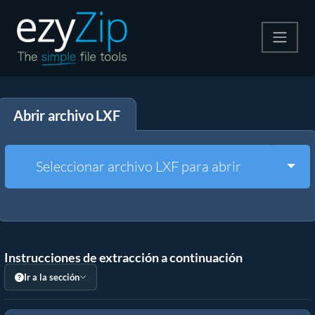
Comprime
Abrir archivo LXF
Descomprime
Convertir
Togg
Seleccionar archivo LXF para abrir
Otras herramientas
Instrucciones de extracción a continuación
Ir a la sección