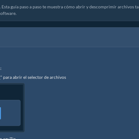
p. Esta guía paso a paso te muestra cómo abrir y descomprimir archivos ta
software.
:
r
" para abrir el selector de archivos
en ezyZip