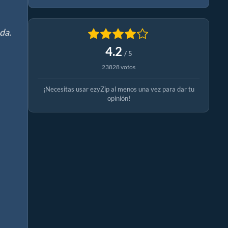
da.
4.2
/ 5
23828 votos
¡Necesitas usar ezyZip al menos una vez para dar tu
opinión!