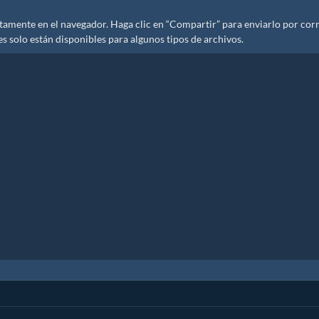
amente en el navegador. Haga clic en “Compartir” para enviarlo por cor
es solo están disponibles para algunos tipos de archivos.