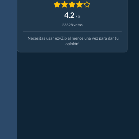
4.2
/ 5
23828 votos
¡Necesitas usar ezyZip al menos una vez para dar tu
opinión!