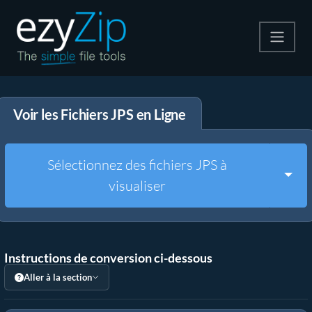
Compresser
Voir les Fichiers JPS en Ligne
Décompresser
Convertir
Sélectionnez des fichiers JPS à
Togg
visualiser
Autres outils
Instructions de conversion ci-dessous
Aller à la section