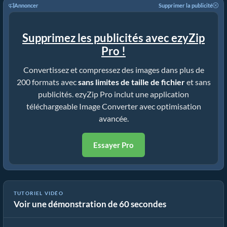
Annoncer
Supprimer la publicité
Supprimez les publicités avec ezyZip
Pro !
Convertissez et compressez des images dans plus de
200 formats avec
sans limites de taille de fichier
et sans
publicités. ezyZip Pro inclut une application
téléchargeable Image Converter avec optimisation
avancée.
Essayer Pro
TUTORIEL VIDÉO
Voir une démonstration de 60 secondes
Comment visualiser des fichiers jps en ligne