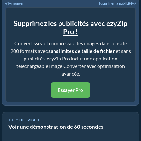
Annoncer
Supprimer la publicité
Supprimez les publicités avec ezyZip
Pro !
Convertissez et compressez des images dans plus de
200 formats avec
sans limites de taille de fichier
et sans
publicités. ezyZip Pro inclut une application
téléchargeable Image Converter avec optimisation
avancée.
Essayer Pro
TUTORIEL VIDÉO
Voir une démonstration de 60 secondes
Comment visualiser des fichiers sr2 en ligne