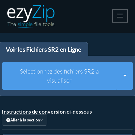
Compresser
Voir les Fichiers SR2 en Ligne
Décompresser
Convertir
Sélectionnez des fichiers SR2 à
Togg
visualiser
Autres outils
Instructions de conversion ci-dessous
Aller à la section