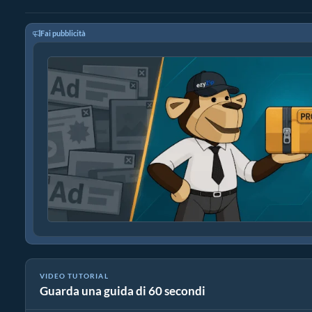
Fai pubblicità
VIDEO TUTORIAL
Guarda una guida di 60 secondi
Come estrarre file dmg online con ezyZip (gratis, senza installaz