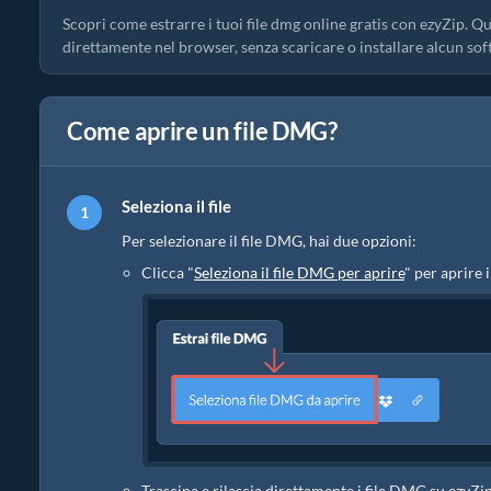
Scopri come estrarre i tuoi file dmg online gratis con ezyZip. Q
direttamente nel browser, senza scaricare o installare alcun sof
Come aprire un file DMG?
Seleziona il file
Per selezionare il file DMG, hai due opzioni:
Clicca "
Seleziona il file DMG per aprire
" per aprire i
Trascina e rilascia direttamente i file DMG su ezyZi