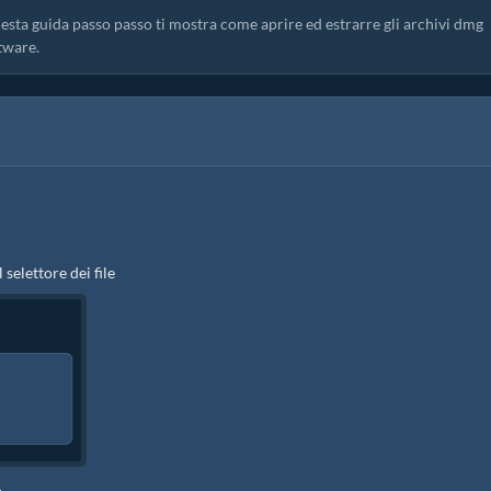
uesta guida passo passo ti mostra come aprire ed estrarre gli archivi dmg
tware.
l selettore dei file
p