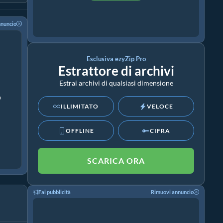
nnuncio
Esclusiva ezyZip Pro
Estrattore di archivi
Estrai archivi di qualsiasi dimensione
p
ILLIMITATO
VELOCE
OFFLINE
CIFRA
SCARICA ORA
Fai pubblicità
Rimuovi annuncio