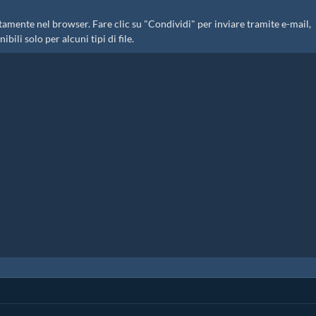
mente nel browser. Fare clic su "Condividi" per inviare tramite e-mail,
bili solo per alcuni tipi di file.