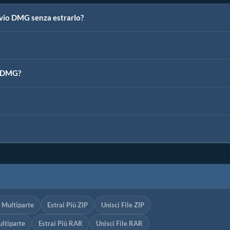
ivio DMG senza estrarlo?
e DMG?
P Multiparte
Estrai Più ZIP
Unisci File ZIP
ltiparte
Estrai Più RAR
Unisci File RAR