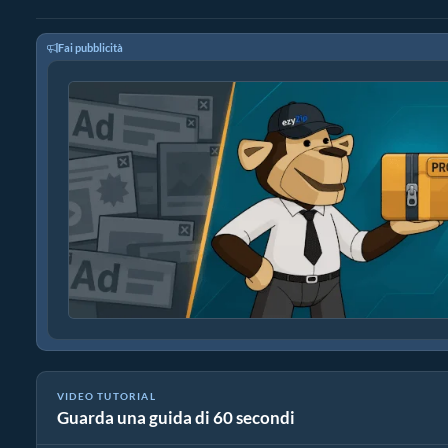
Fai pubblicità
VIDEO TUTORIAL
Guarda una guida di 60 secondi
Come estrarre file exe online con ezyZip (gratis, senza installaz