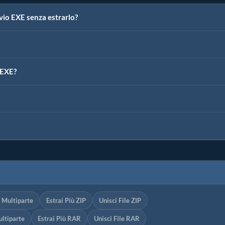
vio EXE senza estrarlo?
 EXE?
P Multiparte
Estrai Più ZIP
Unisci File ZIP
ltiparte
Estrai Più RAR
Unisci File RAR