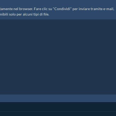
mente nel browser. Fare clic su "Condividi" per inviare tramite e-mail,
bili solo per alcuni tipi di file.