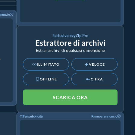
nnuncio
Esclusiva ezyZip Pro
Estrattore di archivi
Estrai archivi di qualsiasi dimensione
p
ILLIMITATO
VELOCE
OFFLINE
CIFRA
SCARICA ORA
Fai pubblicità
Rimuovi annuncio