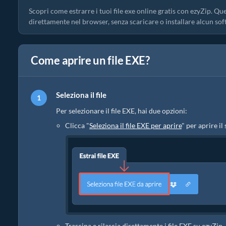
Scopri come estrarre i tuoi file exe online gratis con ezyZip. Qu
direttamente nel browser, senza scaricare o installare alcun sof
Come aprire un file EXE?
Seleziona il file
Per selezionare il file EXE, hai due opzioni:
Clicca "
Seleziona il file EXE per aprire
" per aprire il 
Trascina e rilascia direttamente i file EXE su ezyZip