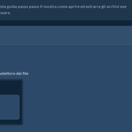
esta guida passo passo ti mostra come aprire ed estrarre gli archivi exe
tware.
selettore dei file