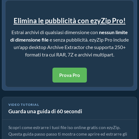
Elimina le pubblicità con ezyZip Pro!
Estrai archivi di qualsiasi dimensione con
nessun limite
di dimensione file
e senza pubblicità. ezyZip Pro include
un'app desktop Archive Extractor che supporta 250+
formati tra cui RAR, 7Z e archivi multipart.
Prova Pro
VIDEO TUTORIAL
Guarda una guida di 60 secondi
Come estrarre file iso online con ezyZip (gratis, senza installazione)
Scopri come estrarre i tuoi file iso online gratis con ezyZip.
Questa guida passo passo ti mostra come aprire ed estrarre gli