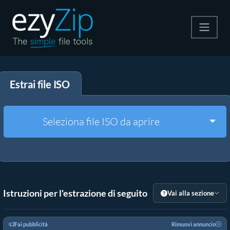
Comprimi
Estrai file ISO
Decomprimi
Convertire
Togg
Seleziona file ISO da aprire
Altri strumenti
Istruzioni per l'estrazione di seguito
Vai alla sezione
Fai pubblicità
Rimuovi annuncio