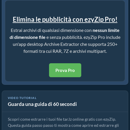
Elimina le pubblicità con ezyZip Pro!
Estrai archivi di qualsiasi dimensione con
nessun limite
di dimensione file
e senza pubblicità. ezyZip Pro include
un'app desktop Archive Extractor che supporta 250+
formati tra cui RAR, 7Z e archivi multipart.
Prova Pro
Come estrarre file tar.lz online con ezyZip (gratis, senza
VIDEO TUTORIAL
Guarda una guida di 60 secondi
installazione)
Scopri come estrarre i tuoi file tar.lz online gratis con ezyZip.
Questa guida passo passo ti mostra come aprire ed estrarre gli