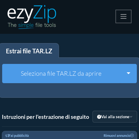
Comprimi
Estrai file TAR.LZ
Decomprimi
Convertire
Togg
Seleziona file TAR.LZ da aprire
Altri strumenti
Istruzioni per l'estrazione di seguito
Vai alla sezione
Fai pubblicità
Rimuovi annuncio