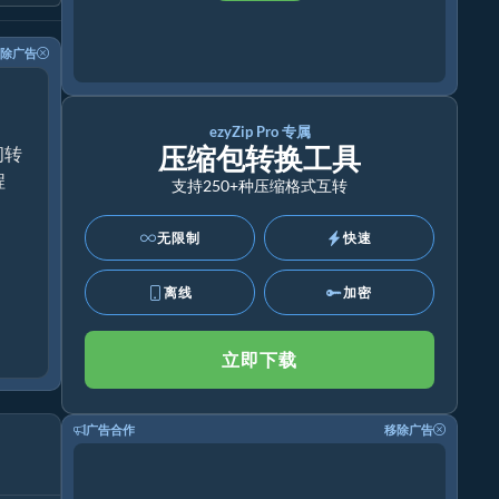
除广告
ezyZip Pro 专属
压缩包转换工具
间转
程
支持250+种压缩格式互转
无限制
快速
离线
加密
立即下载
广告合作
移除广告