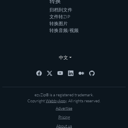
转换
归档到文件
文件转ZIP
转换图片
转换音频/视频
中文
ezyZip® is a registered trademark.
Copyright
WebbyAppy
. All rights reserved.
Advertise
Pricing
About us