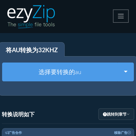
压缩
将AU转换为32KHZ
解压
格式转换
Togg
选择要转换的au
其他工具
转换说明如下
跳转到章节
广告合作
移除广告