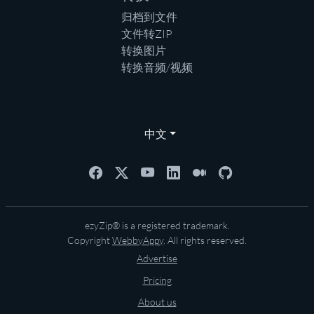
归档到文件
文件转ZIP
转换图片
转换音频/视频
中文
ezyZip® is a registered trademark.
Copyright
WebbyAppy
. All rights reserved.
Advertise
Pricing
About us