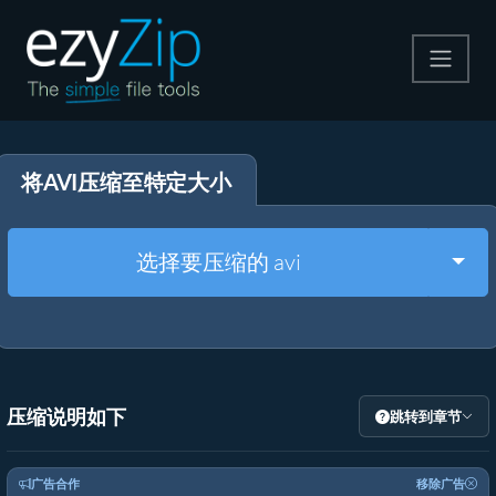
压缩
将AVI压缩至特定大小
解压
格式转换
Togg
选择要压缩的 avi
其他工具
压缩说明如下
跳转到章节
广告合作
移除广告