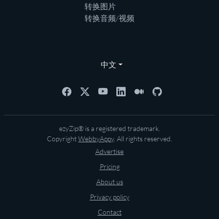
转换图片
转换音频/视频
中文
ezyZip® is a registered trademark.
Copyright
WebbyAppy
. All rights reserved.
Advertise
Pricing
About us
Privacy policy
Contact