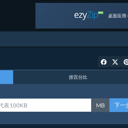
桌面应用 
按百分比
下一
MB