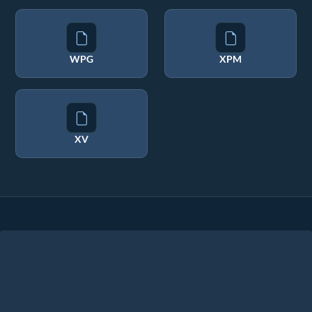
WPG
XPM
XV