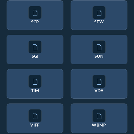
SCR
SFW
SGI
SUN
TIM
VDA
VIFF
WBMP