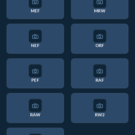
MEF
MRW
NEF
ORF
PEF
RAF
RAW
RW2