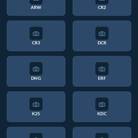
ARW
CR2
CR3
DCR
DNG
ERF
K25
KDC