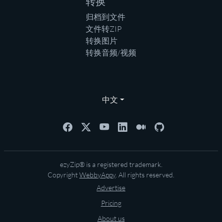
转换
归档到文件
文件转ZIP
转换图片
转换音频/视频
中文
ezyZip® is a registered trademark.
Copyright
WebbyAppy
. All rights reserved.
Advertise
Pricing
About us