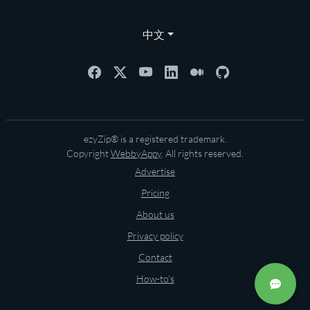
中文
ezyZip® is a registered trademark.
Copyright
WebbyAppy
. All rights reserved.
Advertise
Pricing
About us
Privacy policy
Contact
How-to's