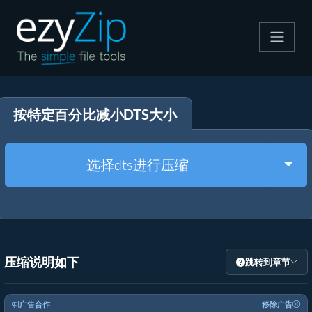
压缩
按特定百分比减小DTS大小
解压
格式转换
Togg
选择dts进行压缩
其他工具
压缩说明如下
跳转到章节
广告合作
移除广告