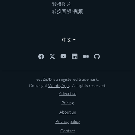
转换图片
转换音频/视频
中文
ezyZip® is a registered trademark.
Copyright
WebbyAppy
. All rights reserved.
Advertise
Pricing
About us
Privacy policy
Contact