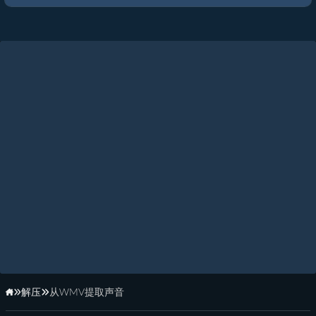
解压
从WMV提取声音
主页