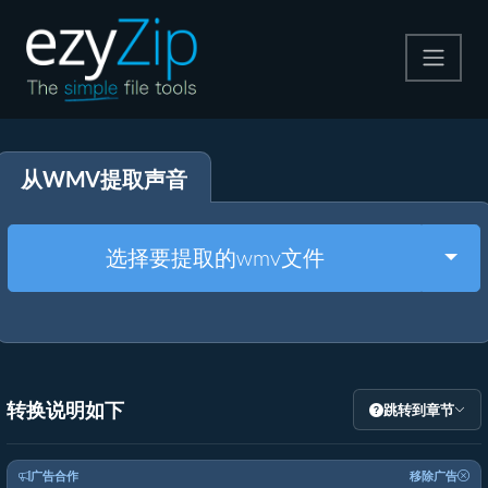
压缩
从WMV提取声音
解压
格式转换
Togg
选择要提取的wmv文件
其他工具
转换说明如下
跳转到章节
广告合作
移除广告