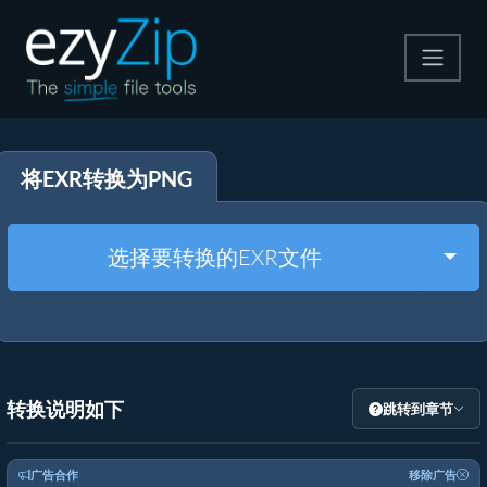
压缩
将EXR转换为PNG
解压
格式转换
Togg
选择要转换的EXR文件
其他工具
转换说明如下
跳转到章节
广告合作
移除广告