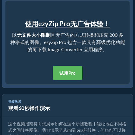
使用ezyZip Pro无广告体验！
以
无文件大小限制
且无广告的方式转换和压缩 200 多
种格式的图像。ezyZip Pro 包含一款具有高级优化功能
的可下载 Image Converter 应用程序。
试用Pro
视频教程
观看60秒操作演示
如何在线转换图像格式
这个视频指南将向您展示如何在这个步骤教程中轻松地在不同格
式之间转换图像。我们演示了从jfif到png的转换，但您也可以将