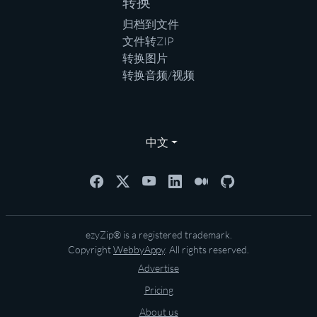
转换
归档到文件
文件转ZIP
转换图片
转换音频/视频
中文
ezyZip® is a registered trademark.
Copyright
WebbyAppy
. All rights reserved.
Advertise
Pricing
About us