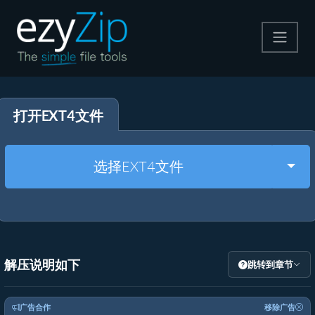
压缩
打开EXT4文件
解压
格式转换
Togg
选择EXT4文件
其他工具
解压说明如下
跳转到章节
广告合作
移除广告