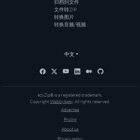
归档到文件
文件转ZIP
转换图片
转换音频/视频
中文
ezyZip® is a registered trademark.
Copyright
WebbyAppy
. All rights reserved.
Advertise
Pricing
About us
Privacy policy