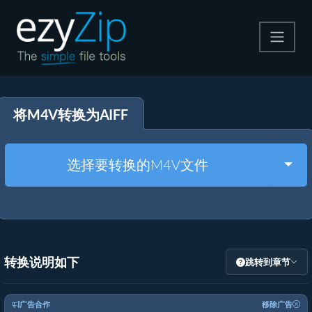
压缩
将M4V转换为AIFF
解压
格式转换
Togg
选择要转换的M4V文件
其他工具
转换说明如下
跳转到章节
广告合作
移除广告