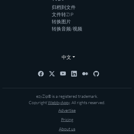
归档到文件
文件转ZIP
转换图片
转换音频/视频
中文
ezyZip® is a registered trademark.
Copyright
WebbyAppy
. All rights reserved.
Advertise
Pricing
About us