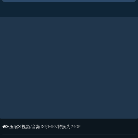
压缩
视频/音频
将MKV转换为240P
主页