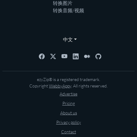
转换图片
转换音频/视频
中文
ezyZip® is a registered trademark.
Copyright
WebbyAppy
. All rights reserved.
Advertise
Pricing
About us
Privacy policy
Contact