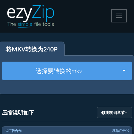
压缩
将MKV转换为240P
解压
格式转换
Togg
选择要转换的mkv
其他工具
压缩说明如下
跳转到章节
广告合作
移除广告