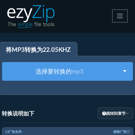
压缩
将MP3转换为22.05KHZ
解压
格式转换
Togg
选择要转换的mp3
其他工具
转换说明如下
跳转到章节
广告合作
移除广告