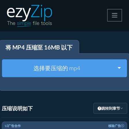
压缩
将 MP4 压缩至 16MB 以下
解压
格式转换
Togg
选择要压缩的 mp4
其他工具
压缩说明如下
跳转到章节
广告合作
移除广告