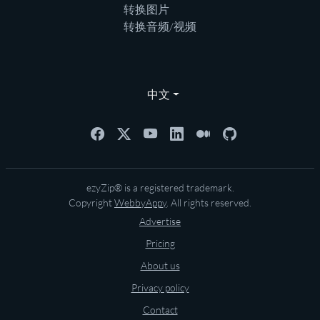
转换图片
转换音频/视频
中文
ezyZip® is a registered trademark.
Copyright
WebbyAppy
. All rights reserved.
Advertise
Pricing
About us
Privacy policy
Contact