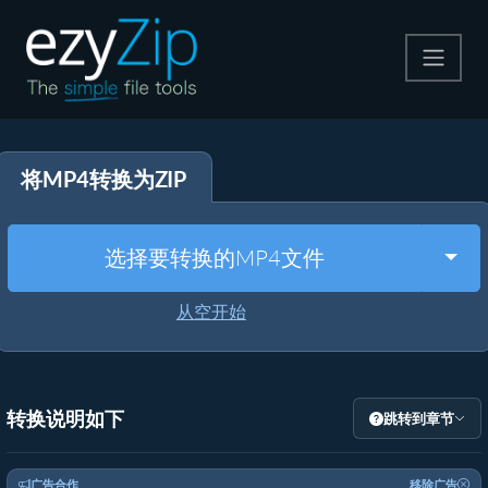
压缩
将MP4转换为ZIP
解压
格式转换
Togg
选择要转换的MP4文件
其他工具
从空开始
转换说明如下
跳转到章节
广告合作
移除广告