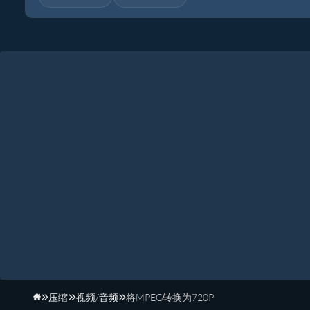
压缩
视频/音频
将MPEG转换为720P
主页