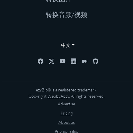
转换音频/视频
中文
ezyZip® is a registered trademark.
Copyright
WebbyAppy
. All rights reserved.
Advertise
Pricing
About us
Privacy policy