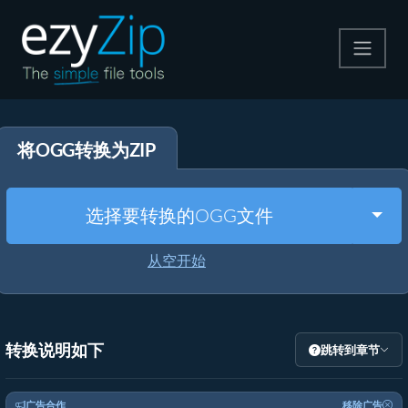
压缩
将OGG转换为ZIP
解压
格式转换
Togg
选择要转换的OGG文件
其他工具
从空开始
转换说明如下
跳转到章节
广告合作
移除广告