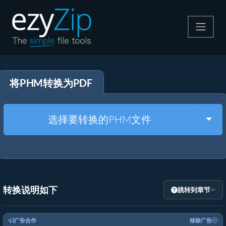
压缩
将PHM转换为PDF
解压
格式转换
Togg
选择要转换的PHM文件
其他工具
转换说明如下
跳转到章节
广告合作
移除广告