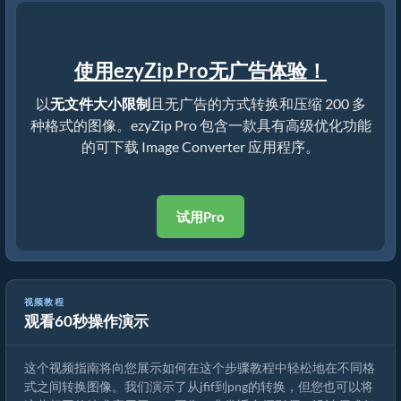
使用ezyZip Pro无广告体验！
以
无文件大小限制
且无广告的方式转换和压缩 200 多
种格式的图像。ezyZip Pro 包含一款具有高级优化功能
的可下载 Image Converter 应用程序。
试用Pro
视频教程
观看60秒操作演示
如何在线转换图像格式
这个视频指南将向您展示如何在这个步骤教程中轻松地在不同格
式之间转换图像。我们演示了从jfif到png的转换，但您也可以将