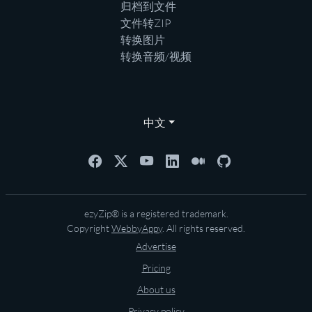
归档到文件
文件转ZIP
转换图片
转换音频/视频
中文
ezyZip® is a registered trademark.
Copyright
WebbyAppy
. All rights reserved.
Advertise
Pricing
About us
Privacy policy