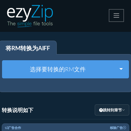
压缩
将RM转换为AIFF
解压
格式转换
Togg
选择要转换的RM文件
其他工具
转换说明如下
跳转到章节
广告合作
移除广告