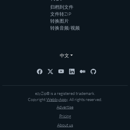
归档到文件
文件转ZIP
转换图片
转换音频/视频
中文
ezyZip® is a registered trademark.
Copyright
WebbyAppy
. All rights reserved.
Advertise
Pricing
About us