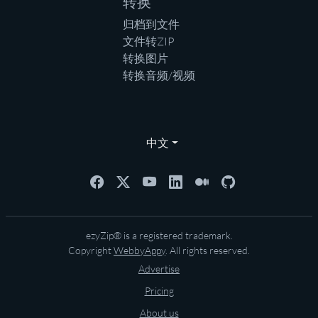
转换
归档到文件
文件转ZIP
转换图片
转换音频/视频
中文
ezyZip® is a registered trademark.
Copyright
WebbyAppy
. All rights reserved.
Advertise
Pricing
About us