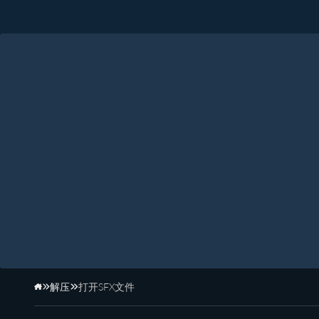
解压
打开SFX文件
主页