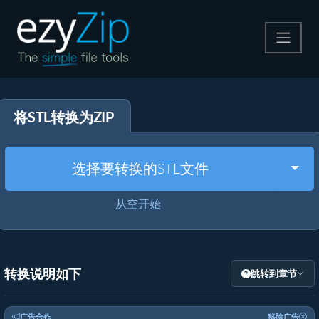
压缩
将STL转换为ZIP
解压
格式转换
Togg
选择要转换的STL文件
其他工具
从空开始
转换说明如下
跳转到章节
广告合作
移除广告