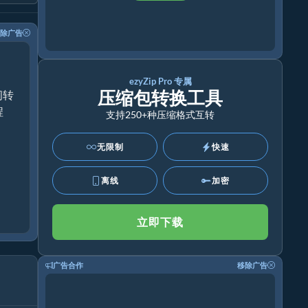
除广告
ezyZip Pro 专属
压缩包转换工具
间转
程
支持250+种压缩格式互转
无限制
快速
离线
加密
立即下载
广告合作
移除广告